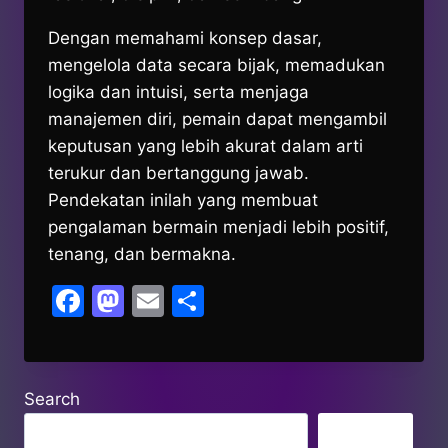
Dengan memahami konsep dasar,
mengelola data secara bijak, memadukan
logika dan intuisi, serta menjaga
manajemen diri, pemain dapat mengambil
keputusan yang lebih akurat dalam arti
terukur dan bertanggung jawab.
Pendekatan inilah yang membuat
pengalaman bermain menjadi lebih positif,
tenang, dan bermakna.
Facebook
Mastodon
Email
Share
Search
Search