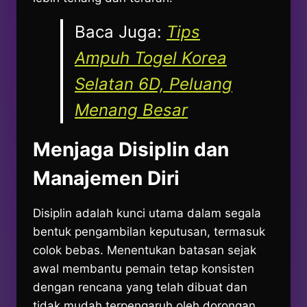
Baca Juga:
Tips
Ampuh Togel Korea
Selatan 6D, Peluang
Menang Besar
Menjaga Disiplin dan
Manajemen Diri
Disiplin adalah kunci utama dalam segala
bentuk pengambilan keputusan, termasuk
colok bebas. Menentukan batasan sejak
awal membantu pemain tetap konsisten
dengan rencana yang telah dibuat dan
tidak mudah terpengaruh oleh dorongan