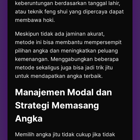
keberuntungan berdasarkan tanggal lahir,
atau teknik feng shui yang dipercaya dapat
membawa hoki.
Meskipun tidak ada jaminan akurat,
metode ini bisa membantu mempersempit
pilihan angka dan meningkatkan peluang
kemenangan. Menggabungkan beberapa
metode sekaligus juga bisa jadi trik jitu
untuk mendapatkan angka terbaik.
Manajemen Modal dan
Strategi Memasang
Angka
Memilih angka jitu tidak cukup jika tidak