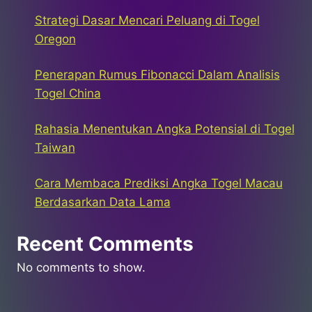
Strategi Dasar Mencari Peluang di Togel
Oregon
Penerapan Rumus Fibonacci Dalam Analisis
Togel China
Rahasia Menentukan Angka Potensial di Togel
Taiwan
Cara Membaca Prediksi Angka Togel Macau
Berdasarkan Data Lama
Recent Comments
No comments to show.