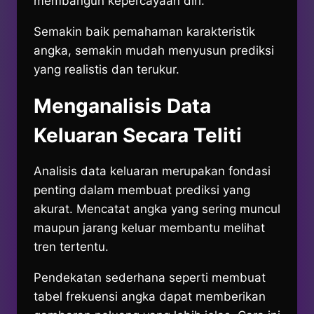
membangun kepercayaan diri.
Semakin baik pemahaman karakteristik
angka, semakin mudah menyusun prediksi
yang realistis dan terukur.
Menganalisis Data
Keluaran Secara Teliti
Analisis data keluaran merupakan fondasi
penting dalam membuat prediksi yang
akurat. Mencatat angka yang sering muncul
maupun jarang keluar membantu melihat
tren tertentu.
Pendekatan sederhana seperti membuat
tabel frekuensi angka dapat memberikan