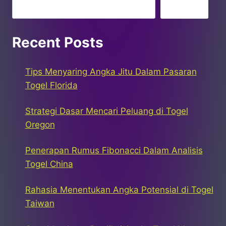
Search
Recent Posts
Tips Menyaring Angka Jitu Dalam Pasaran
Togel Florida
Strategi Dasar Mencari Peluang di Togel
Oregon
Penerapan Rumus Fibonacci Dalam Analisis
Togel China
Rahasia Menentukan Angka Potensial di Togel
Taiwan