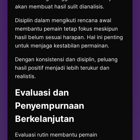
akan membuat hasil sulit dianalisis.
Disiplin dalam mengikuti rencana awal
membantu pemain tetap fokus meskipun
hasil belum sesuai harapan. Hal ini penting
untuk menjaga kestabilan permainan.
Dengan konsistensi dan disiplin, peluang
hasil positif menjadi lebih terukur dan
realistis.
Evaluasi dan
Penyempurnaan
Berkelanjutan
Evaluasi rutin membantu pemain