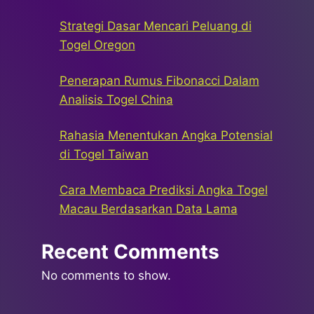
Strategi Dasar Mencari Peluang di
Togel Oregon
Penerapan Rumus Fibonacci Dalam
Analisis Togel China
Rahasia Menentukan Angka Potensial
di Togel Taiwan
Cara Membaca Prediksi Angka Togel
Macau Berdasarkan Data Lama
Recent Comments
No comments to show.