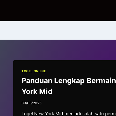
Skip
to
content
TOGEL ONLINE
Panduan Lengkap Bermain 
York Mid
09/08/2025
Togel New York Mid menjadi salah satu per