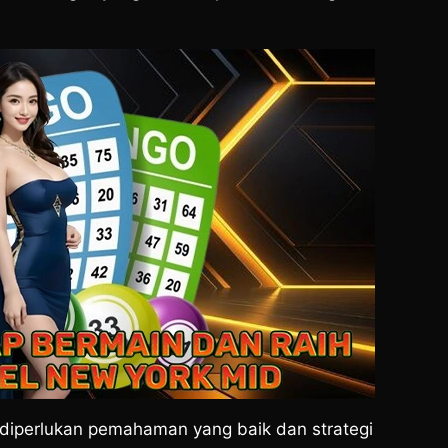
 diperlukan pemahaman yang baik dan strategi