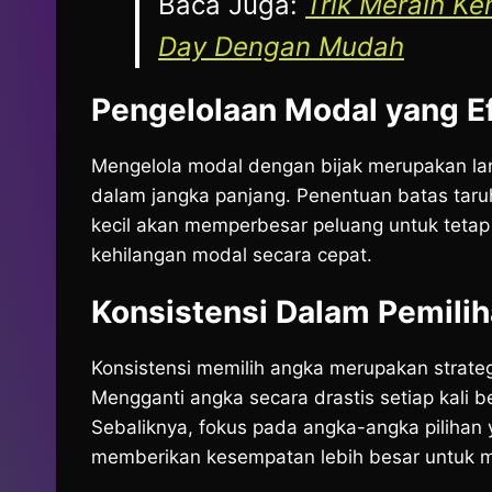
Baca Juga:
Trik Meraih K
Day Dengan Mudah
Pengelolaan Modal yang Ef
Mengelola modal dengan bijak merupakan lan
dalam jangka panjang. Penentuan batas tar
kecil akan memperbesar peluang untuk tetap 
kehilangan modal secara cepat.
Konsistensi Dalam Pemili
Konsistensi memilih angka merupakan strate
Mengganti angka secara drastis setiap kali
Sebaliknya, fokus pada angka-angka pilihan 
memberikan kesempatan lebih besar untuk m