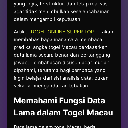
yang logis, terstruktur, dan tetap realistis
agar tidak menimbulkan kesalahpahaman
dalam mengambil keputusan.
Artikel
TOGEL ONLINE SUPER TOP
ini akan
membahas bagaimana cara membaca
prediksi angka togel Macau berdasarkan
data lama secara benar dan bertanggung
jawab. Pembahasan disusun agar mudah
dipahami, terutama bagi pembaca yang
ingin belajar dari sisi analisis data, bukan
sekadar mengandalkan tebakan.
Memahami Fungsi Data
Lama dalam Togel Macau
Data lama dalam togel Macau berisi