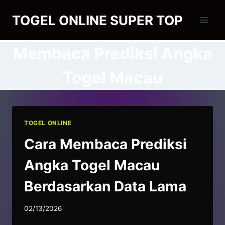
Skip
TOGEL ONLINE SUPER TOP
to
content
Membaca Prediksi Angka
Togel Macau
TOGEL ONLINE
Cara Membaca Prediksi
Angka Togel Macau
Berdasarkan Data Lama
02/13/2026