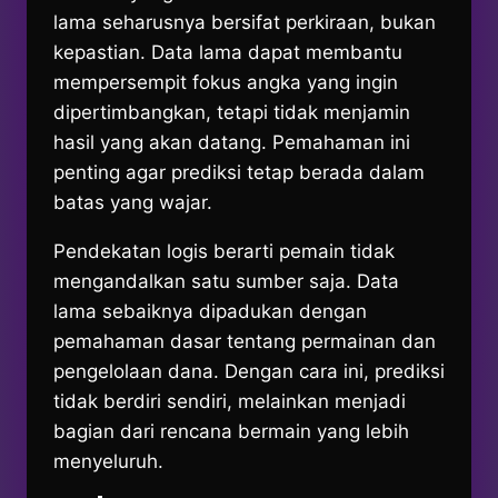
lama seharusnya bersifat perkiraan, bukan
kepastian. Data lama dapat membantu
mempersempit fokus angka yang ingin
dipertimbangkan, tetapi tidak menjamin
hasil yang akan datang. Pemahaman ini
penting agar prediksi tetap berada dalam
batas yang wajar.
Pendekatan logis berarti pemain tidak
mengandalkan satu sumber saja. Data
lama sebaiknya dipadukan dengan
pemahaman dasar tentang permainan dan
pengelolaan dana. Dengan cara ini, prediksi
tidak berdiri sendiri, melainkan menjadi
bagian dari rencana bermain yang lebih
menyeluruh.