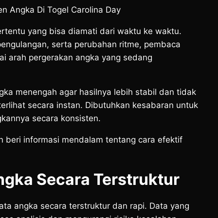
rtentu yang bisa diamati dari waktu ke waktu.
pengulangan, serta perubahan ritme, pembaca
 arah pergerakan angka yang sedang
a menengah agar hasilnya lebih stabil dan tidak
u terlihat secara instan. Dibutuhkan kesabaran untuk
kannya secara konsisten.
 beri informasi mendalam tentang cara efektif
gka Secara Terstruktur
a angka secara terstruktur dan rapi. Data yang