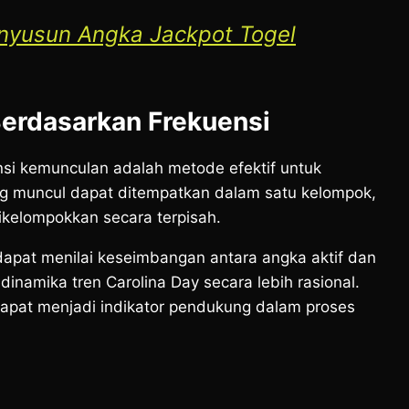
enyusun Angka Jackpot Togel
rdasarkan Frekuensi
i kemunculan adalah metode efektif untuk
ng muncul dapat ditempatkan dalam satu kelompok,
kelompokkan secara terpisah.
pat menilai keseimbangan antara angka aktif dan
dinamika tren Carolina Day secara lebih rasional.
dapat menjadi indikator pendukung dalam proses