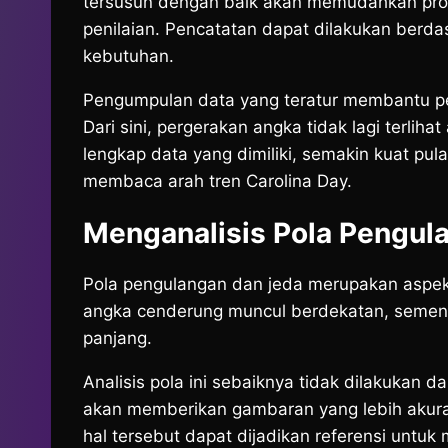
tersusun dengan baik akan memudahkan prose
penilaian. Pencatatan dapat dilakukan berda
kebutuhan.
Pengumpulan data yang teratur membantu pe
Dari sini, pergerakan angka tidak lagi terlih
lengkap data yang dimiliki, semakin kuat pul
membaca arah tren Carolina Day.
Menganalisis Pola Pengul
Pola pengulangan dan jeda merupakan aspek 
angka cenderung muncul berdekatan, sementa
panjang.
Analisis pola ini sebaiknya tidak dilakukan 
akan memberikan gambaran yang lebih akurat.
hal tersebut dapat dijadikan referensi unt