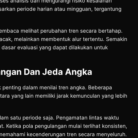
s analisis dan mengurangi risiko kesalahan
sarkan periode harian atau mingguan, tergantung
mbaca melihat perubahan tren secara bertahap.
at acak, melainkan membentuk alur tertentu. Semakin
a dasar evaluasi yang dapat dilakukan untuk
angan Dan Jeda Angka
penting dalam menilai tren angka. Beberapa
ra yang lain memiliki jarak kemunculan yang lebih
dalam satu periode saja. Pengamatan lintas waktu
 Ketika pola pengulangan mulai terlihat konsisten,
uk memahami kecenderungan tren secara menyeluruh.