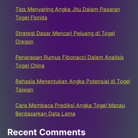
Tips Menyaring Angka Jitu Dalam Pasaran
Togel Florida
Strategi Dasar Mencari Peluang di Togel
Oregon
Penerapan Rumus Fibonacci Dalam Analisis
Togel China
Rahasia Menentukan Angka Potensial di Togel
Taiwan
Cara Membaca Prediksi Angka Togel Macau
Berdasarkan Data Lama
Recent Comments