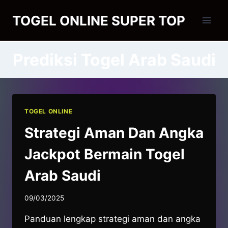
Skip
TOGEL ONLINE SUPER TOP
to
content
Prediksi Togel Arab Saudi
TOGEL ONLINE
Strategi Aman Dan Angka
Jackpot Bermain Togel
Arab Saudi
09/03/2025
Panduan lengkap strategi aman dan angka