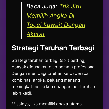
Baca Juga:
Trik Jitu
Memilih Angka Di
Togel Kuwait Dengan
Akurat
Strategi Taruhan Terbagi
Strategi taruhan terbagi (split betting)
banyak digunakan oleh pemain profesional.
Dengan membagi taruhan ke beberapa
kombinasi angka, peluang menang
meningkat meski kemenangan per taruhan
lebih kecil.
Misalnya, jika memiliki angka utama,