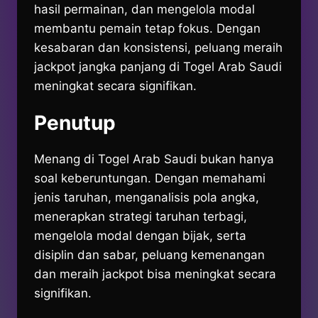
hasil permainan, dan mengelola modal
membantu pemain tetap fokus. Dengan
kesabaran dan konsistensi, peluang meraih
jackpot jangka panjang di Togel Arab Saudi
meningkat secara signifikan.
Penutup
Menang di Togel Arab Saudi bukan hanya
soal keberuntungan. Dengan memahami
jenis taruhan, menganalisis pola angka,
menerapkan strategi taruhan terbagi,
mengelola modal dengan bijak, serta
disiplin dan sabar, peluang kemenangan
dan meraih jackpot bisa meningkat secara
signifikan.