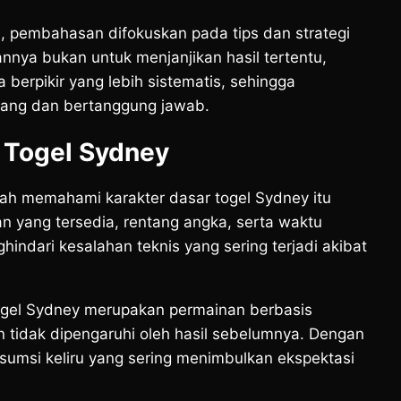
i, pembahasan difokuskan pada tips dan strategi
annya bukan untuk menjanjikan hasil tertentu,
rpikir yang lebih sistematis, sehingga
nang dan bertanggung jawab.
 Togel Sydney
lah memahami karakter dasar togel Sydney itu
an yang tersedia, rentang angka, serta waktu
dari kesalahan teknis yang sering terjadi akibat
togel Sydney merupakan permainan berbasis
an tidak dipengaruhi oleh hasil sebelumnya. Dengan
umsi keliru yang sering menimbulkan ekspektasi