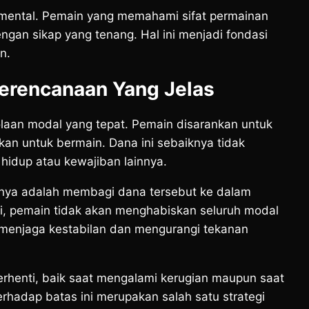
ental. Pemain yang memahami sifat permainan
gan sikap yang tenang. Hal ini menjadi fondasi
n.
erencanaan Yang Jelas
lolaan modal yang tepat. Pemain disarankan untuk
n untuk bermain. Dana ini sebaiknya tidak
idup atau kewajiban lainnya.
tnya adalah membagi dana tersebut ke dalam
i, pemain tidak akan menghabiskan seluruh modal
menjaga kestabilan dan mengurangi tekanan
erhenti, baik saat mengalami kerugian maupun saat
erhadap batas ini merupakan salah satu strategi