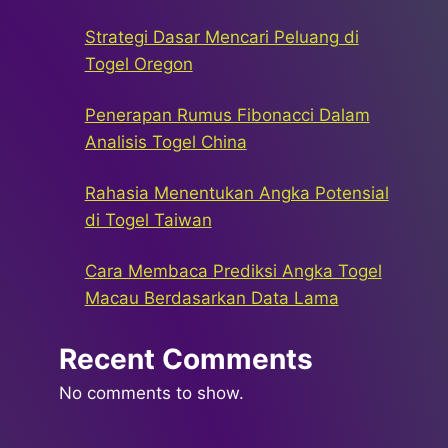
Strategi Dasar Mencari Peluang di
Togel Oregon
Penerapan Rumus Fibonacci Dalam
Analisis Togel China
Rahasia Menentukan Angka Potensial
di Togel Taiwan
Cara Membaca Prediksi Angka Togel
Macau Berdasarkan Data Lama
Recent Comments
No comments to show.