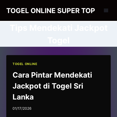
Skip
TOGEL ONLINE SUPER TOP
to
content
Tips Mendekati Jackpot
Togel
TOGEL ONLINE
Cara Pintar Mendekati
Jackpot di Togel Sri
Lanka
01/17/2026