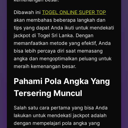
Dibawah ini
TOGEL ONLINE SUPER TOP
akan membahas beberapa langkah dan
tips yang dapat Anda ikuti untuk mendekati
jackpot di Togel Sri Lanka. Dengan
memanfaatkan metode yang efektif, Anda
bisa lebih percaya diri saat memasang
angka dan mengoptimalkan peluang untuk
meraih kemenangan besar.
Pahami Pola Angka Yang
Tersering Muncul
Salah satu cara pertama yang bisa Anda
lakukan untuk mendekati jackpot adalah
dengan mempelajari pola angka yang