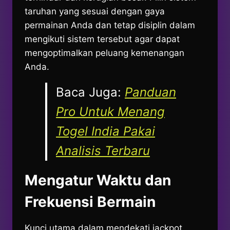
taruhan yang sesuai dengan gaya
permainan Anda dan tetap disiplin dalam
mengikuti sistem tersebut agar dapat
mengoptimalkan peluang kemenangan
Anda.
Baca Juga:
Panduan
Pro Untuk Menang
Togel India Pakai
Analisis Terbaru
Mengatur Waktu dan
Frekuensi Bermain
Kunci utama dalam mendekati jackpot