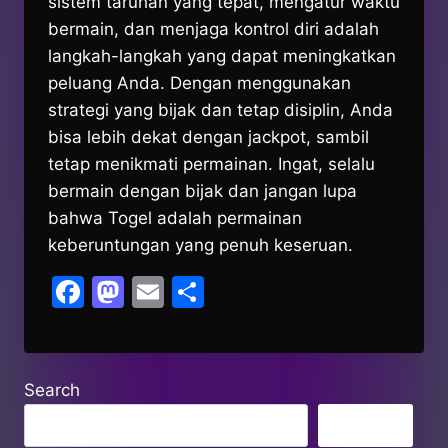
sistem taruhan yang tepat, mengatur waktu
bermain, dan menjaga kontrol diri adalah
langkah-langkah yang dapat meningkatkan
peluang Anda. Dengan menggunakan
strategi yang bijak dan tetap disiplin, Anda
bisa lebih dekat dengan jackpot, sambil
tetap menikmati permainan. Ingat, selalu
bermain dengan bijak dan jangan lupa
bahwa Togel adalah permainan
keberuntungan yang penuh keseruan.
Facebook
Mastodon
Email
Share
Search
Search