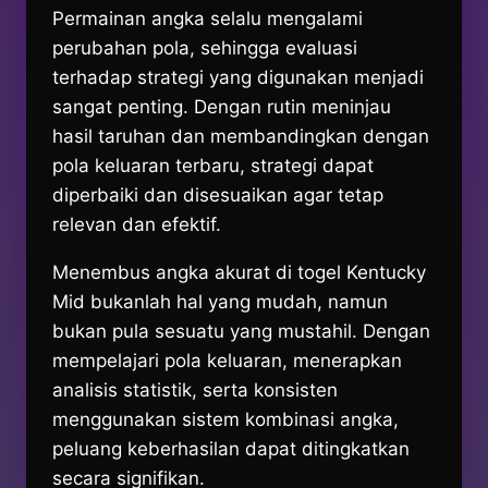
Permainan angka selalu mengalami
perubahan pola, sehingga evaluasi
terhadap strategi yang digunakan menjadi
sangat penting. Dengan rutin meninjau
hasil taruhan dan membandingkan dengan
pola keluaran terbaru, strategi dapat
diperbaiki dan disesuaikan agar tetap
relevan dan efektif.
Menembus angka akurat di togel Kentucky
Mid bukanlah hal yang mudah, namun
bukan pula sesuatu yang mustahil. Dengan
mempelajari pola keluaran, menerapkan
analisis statistik, serta konsisten
menggunakan sistem kombinasi angka,
peluang keberhasilan dapat ditingkatkan
secara signifikan.