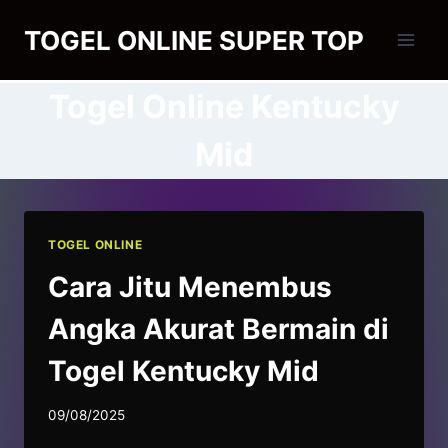
Skip
TOGEL ONLINE SUPER TOP
to
content
Togel Online Kentucky
Mid
TOGEL ONLINE
Cara Jitu Menembus
Angka Akurat Bermain di
Togel Kentucky Mid
09/08/2025