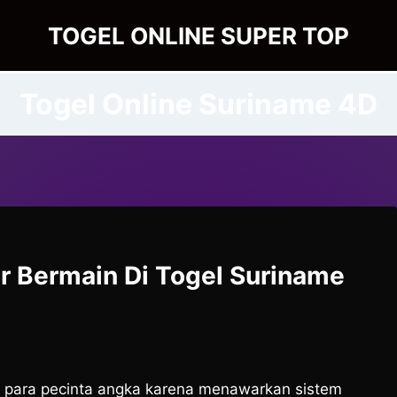
TOGEL ONLINE SUPER TOP
Togel Online Suriname 4D
r Bermain Di Togel Suriname
eh para pecinta angka karena menawarkan sistem