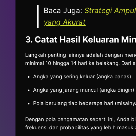
Baca Juga:
Strategi Ampu
yang Akurat
3. Catat Hasil Keluaran Min
Langkah penting lainnya adalah dengan menca
minimal 10 hingga 14 hari ke belakang. Dari
Angka yang sering keluar (angka panas)
Angka yang jarang muncul (angka dingin)
Pola berulang tiap beberapa hari (misalny
Dengan pola pengamatan seperti ini, Anda 
frekuensi dan probabilitas yang lebih masuk