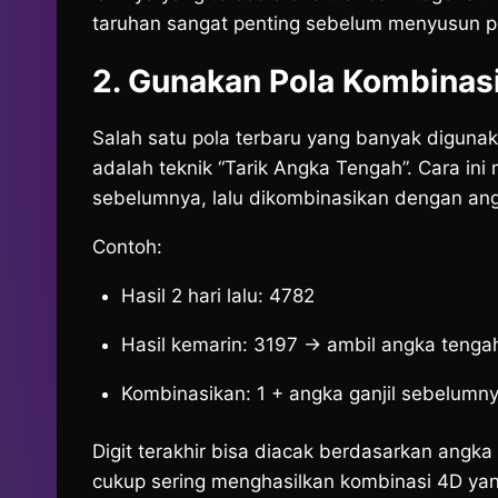
taruhan sangat penting sebelum menyusun p
2. Gunakan Pola Kombinas
Salah satu pola terbaru yang banyak diguna
adalah teknik “Tarik Angka Tengah”. Cara ini
sebelumnya, lalu dikombinasikan dengan angk
Contoh:
Hasil 2 hari lalu: 4782
Hasil kemarin: 3197 → ambil angka tengah
Kombinasikan: 1 + angka ganjil sebelumny
Digit terakhir bisa diacak berdasarkan angka 
cukup sering menghasilkan kombinasi 4D yan