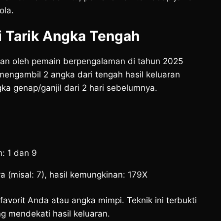
ola.
i Tarik Angka Tengah
kan oleh pemain berpengalaman di tahun 2025
 mengambil 2 angka dari tengah hasil keluaran
a genap/ganjil dari 2 hari sebelumnya.
: 1 dan 9
a (misal: 7), hasil kemungkinan: 179X
favorit Anda atau angka mimpi. Teknik ini terbukti
g mendekati hasil keluaran.