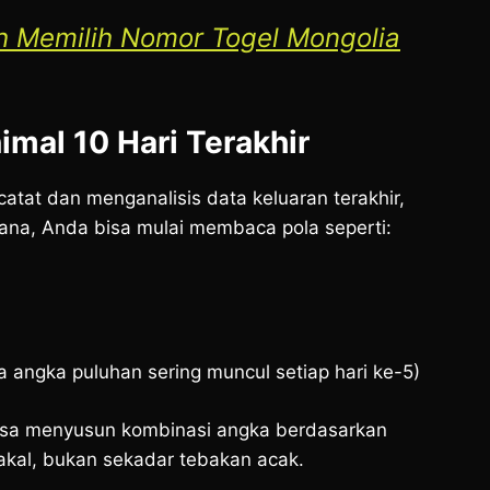
h Memilih Nomor Togel Mongolia
imal 10 Hari Terakhir
tat dan menganalisis data keluaran terakhir,
 sana, Anda bisa mulai membaca pola seperti:
a angka puluhan sering muncul setiap hari ke-5)
bisa menyusun kombinasi angka berdasarkan
 akal, bukan sekadar tebakan acak.