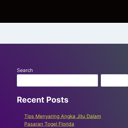
Search
Search
Recent Posts
Tips Menyaring Angka Jitu Dalam
Pasaran Togel Florida