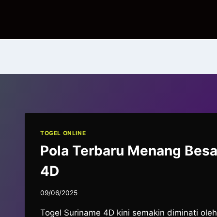
Skip
to
content
TOGEL ONLINE
Pola Terbaru Menang Besa
4D
09/06/2025
Togel Suriname 4D kini semakin diminati ol