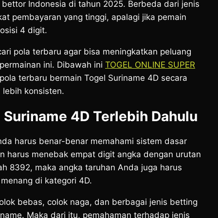
 bettor Indonesia di tahun 2025. Berbeda dari jenis
at pembayaran yang tinggi, apalagi jika pemain
isi 4 digit.
cari pola terbaru agar bisa meningkatkan peluang
permainan ini. Dibawah ini
TOGEL ONLINE SUPER
ola terbaru bermain Togel Suriname 4D secara
lebih konsisten.
 Suriname 4D Terlebih Dahulu
 Anda harus benar-benar memahami sistem dasar
in harus menebak empat digit angka dengan urutan
dalah 8392, maka angka taruhan Anda juga harus
 menang di kategori 4D.
olok bebas, colok naga, dan berbagai jenis betting
uriname. Maka dari itu, pemahaman terhadap jenis