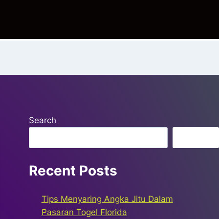
Search
Search
Recent Posts
Tips Menyaring Angka Jitu Dalam
Pasaran Togel Florida