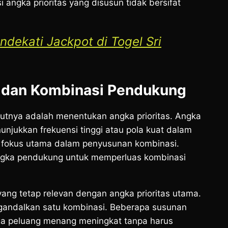
 angka prioritas yang disusun tidak bersifat
ndekati Jackpot di Togel Sri
s dan Kombinasi Pendukung
ikutnya adalah menentukan angka prioritas. Angka
nunjukkan frekuensi tinggi atau pola kuat dalam
di fokus utama dalam penyusunan kombinasi.
gka pendukung untuk memperluas kombinasi
ang tetap relevan dengan angka prioritas utama.
gandalkan satu kombinasi. Beberapa susunan
gga peluang menang meningkat tanpa harus