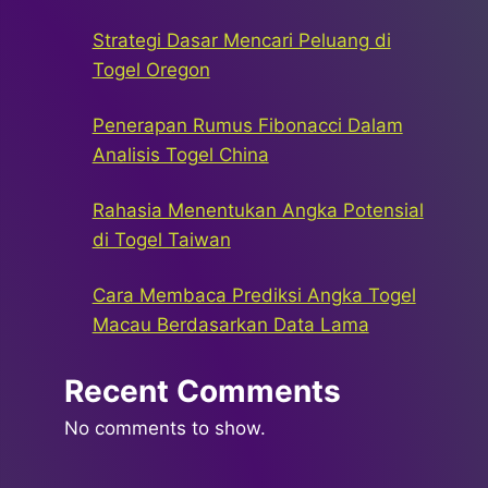
Strategi Dasar Mencari Peluang di
Togel Oregon
Penerapan Rumus Fibonacci Dalam
Analisis Togel China
Rahasia Menentukan Angka Potensial
di Togel Taiwan
Cara Membaca Prediksi Angka Togel
Macau Berdasarkan Data Lama
Recent Comments
No comments to show.