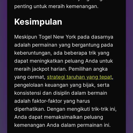
penting untuk meraih kemenangan.
Kesimpulan
Meskipun Togel New York pada dasarnya
adalah permainan yang bergantung pada
keberuntungan, ada beberapa trik yang
dapat meningkatkan peluang Anda untuk
meraih jackpot harian. Pemilihan angka
yang cermat,
strategi taruhan yang tepat
,
pengelolaan keuangan yang bijak, serta
konsistensi dan disiplin dalam bermain
adalah faktor-faktor yang harus
diperhatikan. Dengan mengikuti trik-trik ini,
Anda dapat memaksimalkan peluang
kemenangan Anda dalam permainan ini.