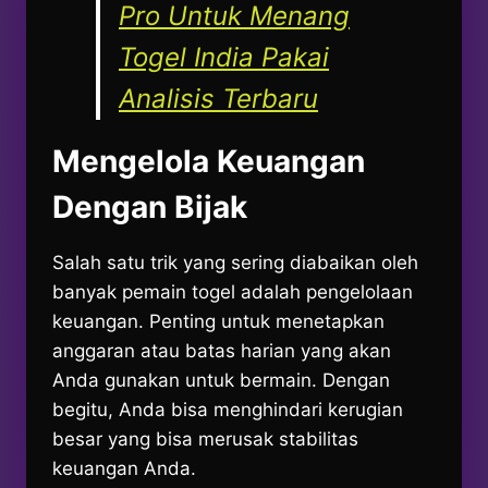
Pro Untuk Menang
Togel India Pakai
Analisis Terbaru
Mengelola Keuangan
Dengan Bijak
Salah satu trik yang sering diabaikan oleh
banyak pemain togel adalah pengelolaan
keuangan. Penting untuk menetapkan
anggaran atau batas harian yang akan
Anda gunakan untuk bermain. Dengan
begitu, Anda bisa menghindari kerugian
besar yang bisa merusak stabilitas
keuangan Anda.