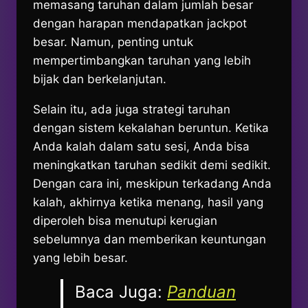
memasang taruhan dalam jumlah besar
dengan harapan mendapatkan jackpot
besar. Namun, penting untuk
mempertimbangkan taruhan yang lebih
bijak dan berkelanjutan.
Selain itu, ada juga strategi taruhan
dengan sistem kekalahan beruntun. Ketika
Anda kalah dalam satu sesi, Anda bisa
meningkatkan taruhan sedikit demi sedikit.
Dengan cara ini, meskipun terkadang Anda
kalah, akhirnya ketika menang, hasil yang
diperoleh bisa menutupi kerugian
sebelumnya dan memberikan keuntungan
yang lebih besar.
Baca Juga:
Panduan