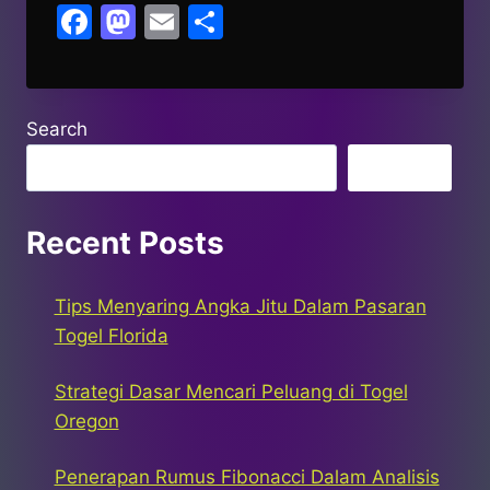
Facebook
Mastodon
Email
Share
Search
Search
Recent Posts
Tips Menyaring Angka Jitu Dalam Pasaran
Togel Florida
Strategi Dasar Mencari Peluang di Togel
Oregon
Penerapan Rumus Fibonacci Dalam Analisis