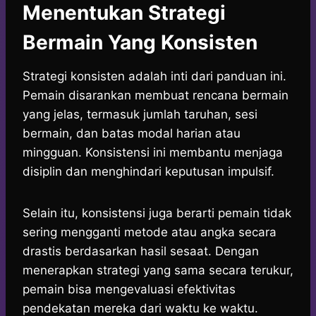
Menentukan Strategi
Bermain Yang Konsisten
Strategi konsisten adalah inti dari panduan ini.
Pemain disarankan membuat rencana bermain
yang jelas, termasuk jumlah taruhan, sesi
bermain, dan batas modal harian atau
mingguan. Konsistensi ini membantu menjaga
disiplin dan menghindari keputusan impulsif.
Selain itu, konsistensi juga berarti pemain tidak
sering mengganti metode atau angka secara
drastis berdasarkan hasil sesaat. Dengan
menerapkan strategi yang sama secara terukur,
pemain bisa mengevaluasi efektivitas
pendekatan mereka dari waktu ke waktu.