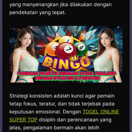
yang menyenangkan jika dilakukan dengan
pendekatan yang tepat.
Strategi konsisten adalah kunci agar pemain
tetap fokus, teratur, dan tidak terjebak pada
keputusan emosional. Dengan
TOGEL ONLINE
SUPER TOP
disiplin dan perencanaan yang
jelas, pengalaman bermain akan lebih