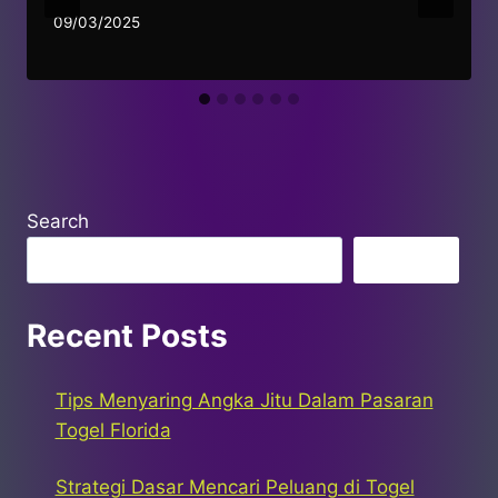
09/03/2025
Search
Search
Recent Posts
Tips Menyaring Angka Jitu Dalam Pasaran
Togel Florida
Strategi Dasar Mencari Peluang di Togel