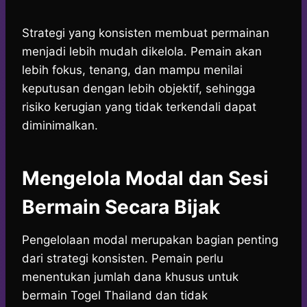
Strategi yang konsisten membuat permainan
menjadi lebih mudah dikelola. Pemain akan
lebih fokus, tenang, dan mampu menilai
keputusan dengan lebih objektif, sehingga
risiko kerugian yang tidak terkendali dapat
diminimalkan.
Mengelola Modal dan Sesi
Bermain Secara Bijak
Pengelolaan modal merupakan bagian penting
dari strategi konsisten. Pemain perlu
menentukan jumlah dana khusus untuk
bermain Togel Thailand dan tidak