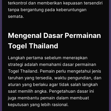
terkontrol dan memberikan kepuasan tersendiri
tanpa bergantung pada keberuntungan
semata.
Mengenal Dasar Permainan
Togel Thailand
Langkah pertama sebelum menerapkan
strategi adalah memahami dasar permainan
Togel Thailand. Pemain perlu mengetahui jenis
taruhan yang tersedia, waktu pengundian, dan
aturan yang berlaku agar tidak salah langkah
saat memilih angka. Pengetahuan dasar ini
juga membantu pemain dalam membuat
keputusan yang lebih rasional.