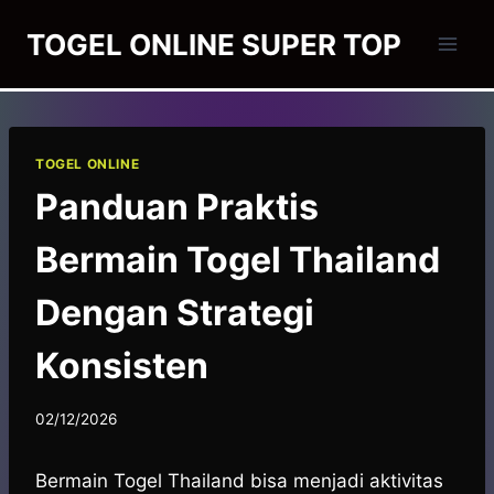
Skip
TOGEL ONLINE SUPER TOP
to
content
TOGEL ONLINE
Panduan Praktis
Bermain Togel Thailand
Dengan Strategi
Konsisten
02/12/2026
Bermain Togel Thailand bisa menjadi aktivitas