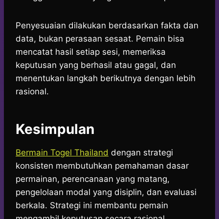
Penyesuaian dilakukan berdasarkan fakta dan
data, bukan perasaan sesaat. Pemain bisa
mencatat hasil setiap sesi, memeriksa
keputusan yang berhasil atau gagal, dan
menentukan langkah berikutnya dengan lebih
rasional.
Kesimpulan
Bermain Togel Thailand
dengan strategi
konsisten membutuhkan pemahaman dasar
permainan, perencanaan yang matang,
pengelolaan modal yang disiplin, dan evaluasi
berkala. Strategi ini membantu pemain
mengambil keputusan secara rasional.