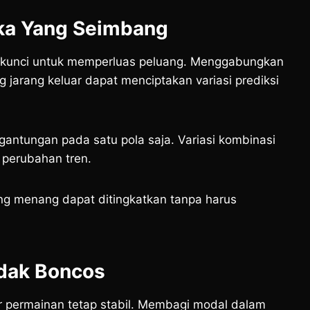
ka Yang Seimbang
kunci untuk memperluas peluang. Menggabungkan
jarang keluar dapat menciptakan variasi prediksi
antungan pada satu pola saja. Variasi kombinasi
 perubahan tren.
ang menang dapat ditingkatkan tanpa harus
dak Boncos
 permainan tetap stabil. Membagi modal dalam