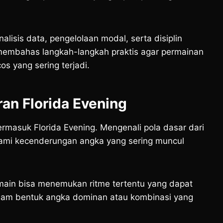
lisis data, pengelolaan modal, serta disiplin
n membahas langkah-langkah praktis agar permainan
cos yang sering terjadi.
an Florida Evening
termasuk Florida Evening. Mengenali pola dasar dari
mi kecenderungan angka yang sering muncul
main bisa menemukan ritme tertentu yang dapat
dalam bentuk angka dominan atau kombinasi yang