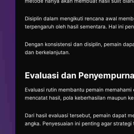
metode hanya akan membuat hasil sulit diana
Disiplin dalam mengikuti rencana awal memb
terpengaruh oleh hasil sementara. Hal ini pen
Dengan konsistensi dan disiplin, pemain da
dan berkelanjutan.
Evaluasi dan Penyempurna
Evaluasi rutin membantu pemain memahami ef
mencatat hasil, pola keberhasilan maupun ke
Dari hasil evaluasi tersebut, pemain dapat
angka. Penyesuaian ini penting agar strategi 