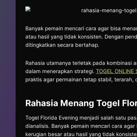
Banyak pemain mencari cara agar bisa menan
atau hasil yang tidak konsisten. Dengan pend
ditingkatkan secara bertahap.
Rahasia utamanya terletak pada kombinasi ana
dalam menerapkan strategi.
TOGEL ONLINE 
praktis agar permainan tetap stabil, terarah, 
Rahasia Menang Togel Flo
Togel Florida Evening menjadi salah satu pas
dianalisis. Banyak pemain mencari cara agar
kerugian besar atau hasil yang tidak konsist