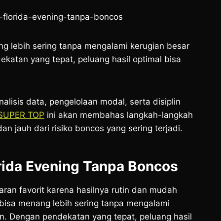
g lebih sering tanpa mengalami kerugian besar
ekatan yang tepat, peluang hasil optimal bisa
lisis data, pengelolaan modal, serta disiplin
SUPER TOP
ini akan membahas langkah-langkah
dan jauh dari risiko boncos yang sering terjadi.
rida Evening Tanpa Boncos
aran favorit karena hasilnya rutin dan mudah
 bisa menang lebih sering tanpa mengalami
en. Dengan pendekatan yang tepat, peluang hasil