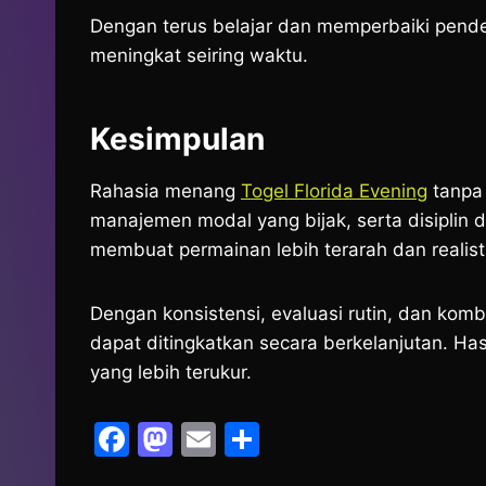
Dengan terus belajar dan memperbaiki pende
meningkat seiring waktu.
Kesimpulan
Rahasia menang
Togel Florida Evening
tanpa 
manajemen modal yang bijak, serta disiplin 
membuat permainan lebih terarah dan realist
Dengan konsistensi, evaluasi rutin, dan kom
dapat ditingkatkan secara berkelanjutan. Has
yang lebih terukur.
F
M
E
S
a
a
m
h