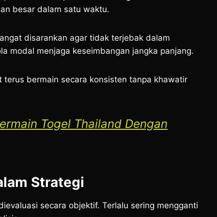
an besar dalam satu waktu.
ngat disarankan agar tidak terjebak dalam
lola modal menjaga keseimbangan jangka panjang.
 terus bermain secara konsisten tanpa khawatir
Bermain Togel Thailand Dengan
alam Strategi
dievaluasi secara objektif. Terlalu sering mengganti