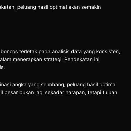
katan, peluang hasil optimal akan semakin
boncos terletak pada analisis data yang konsisten,
dalam menerapkan strategi. Pendekatan ini
is.
binasi angka yang seimbang, peluang hasil optimal
il besar bukan lagi sekadar harapan, tetapi tujuan