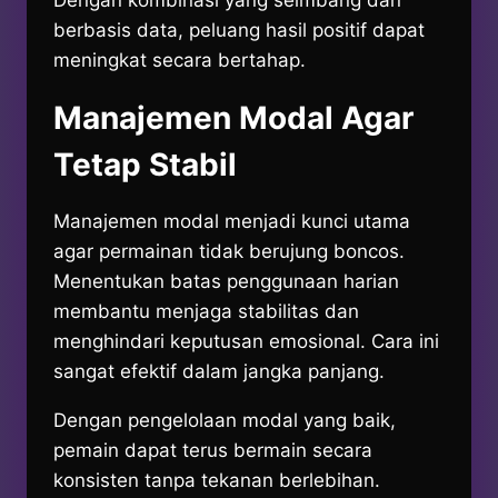
Dengan kombinasi yang seimbang dan
berbasis data, peluang hasil positif dapat
meningkat secara bertahap.
Manajemen Modal Agar
Tetap Stabil
Manajemen modal menjadi kunci utama
agar permainan tidak berujung boncos.
Menentukan batas penggunaan harian
membantu menjaga stabilitas dan
menghindari keputusan emosional. Cara ini
sangat efektif dalam jangka panjang.
Dengan pengelolaan modal yang baik,
pemain dapat terus bermain secara
konsisten tanpa tekanan berlebihan.