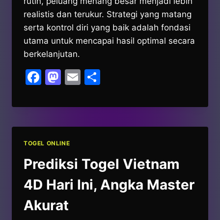
rutin, peluang menang besar menjadi lebih
realistis dan terukur. Strategi yang matang
serta kontrol diri yang baik adalah fondasi
utama untuk mencapai hasil optimal secara
berkelanjutan.
Facebook
Mastodon
Email
Share
TOGEL ONLINE
Prediksi Togel Vietnam
4D Hari Ini, Angka Master
Akurat