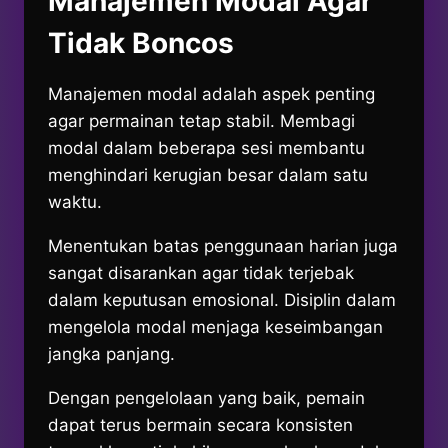
Manajemen Modal Agar
Tidak Boncos
Manajemen modal adalah aspek penting
agar permainan tetap stabil. Membagi
modal dalam beberapa sesi membantu
menghindari kerugian besar dalam satu
waktu.
Menentukan batas penggunaan harian juga
sangat disarankan agar tidak terjebak
dalam keputusan emosional. Disiplin dalam
mengelola modal menjaga keseimbangan
jangka panjang.
Dengan pengelolaan yang baik, pemain
dapat terus bermain secara konsisten