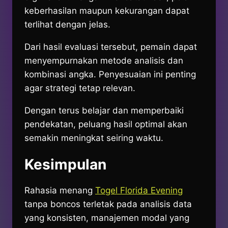
keberhasilan maupun kekurangan dapat
terlihat dengan jelas.
Dari hasil evaluasi tersebut, pemain dapat
menyempurnakan metode analisis dan
kombinasi angka. Penyesuaian ini penting
agar strategi tetap relevan.
Dengan terus belajar dan memperbaiki
pendekatan, peluang hasil optimal akan
semakin meningkat seiring waktu.
Kesimpulan
Rahasia menang
Togel Florida Evening
tanpa boncos terletak pada analisis data
yang konsisten, manajemen modal yang