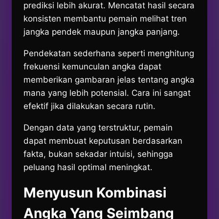
prediksi lebih akurat. Mencatat hasil secara
konsisten membantu pemain melihat tren
jangka pendek maupun jangka panjang.
Pendekatan sederhana seperti menghitung
frekuensi kemunculan angka dapat
memberikan gambaran jelas tentang angka
mana yang lebih potensial. Cara ini sangat
efektif jika dilakukan secara rutin.
Dengan data yang terstruktur, pemain
dapat membuat keputusan berdasarkan
fakta, bukan sekadar intuisi, sehingga
peluang hasil optimal meningkat.
Menyusun Kombinasi
Angka Yang Seimbang