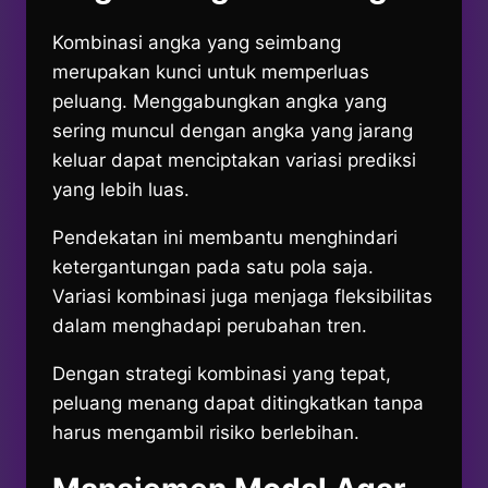
Kombinasi angka yang seimbang
merupakan kunci untuk memperluas
peluang. Menggabungkan angka yang
sering muncul dengan angka yang jarang
keluar dapat menciptakan variasi prediksi
yang lebih luas.
Pendekatan ini membantu menghindari
ketergantungan pada satu pola saja.
Variasi kombinasi juga menjaga fleksibilitas
dalam menghadapi perubahan tren.
Dengan strategi kombinasi yang tepat,
peluang menang dapat ditingkatkan tanpa
harus mengambil risiko berlebihan.